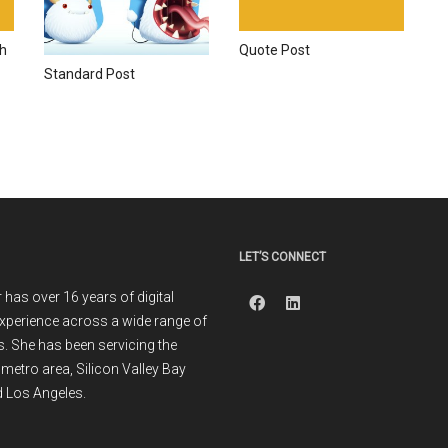
gh
Quote Post
Standard Post
LET’S CONNECT
r has over 16 years of digital
xperience across a wide range of
. She has been servicing the
metro area, Silicon Valley Bay
 Los Angeles.