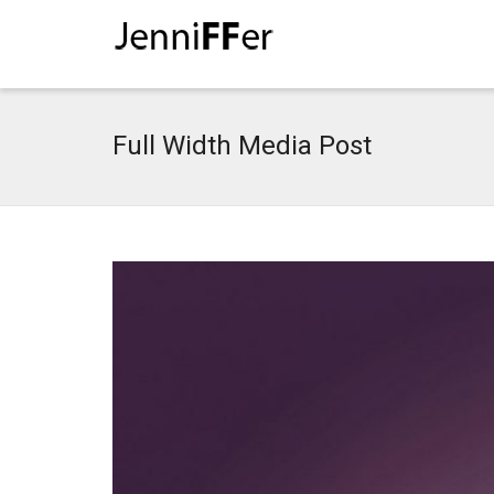
I'm looking for
product
in a size
size
Full Width Media Post