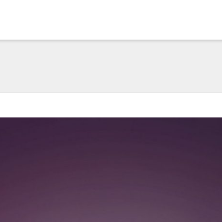
. Show me the
colour
items.