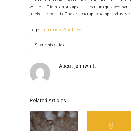
enim faucibus vitae. Maecenas tincidunt diam enim, non t
volutpat. Etiam tortor sapien, elementum quis semper eu,
turpis eget sagittis. Phasellus tempus semper tellus, s
Tags:
Illustration
,
WordPress
Share this article:
About
jennwhitt
Related Articles