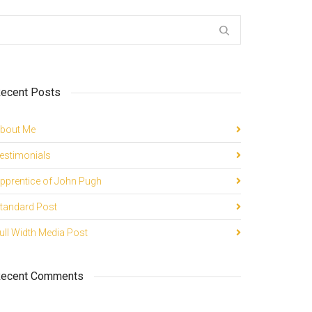
ecent Posts
bout Me
estimonials
pprentice of John Pugh
tandard Post
ull Width Media Post
ecent Comments