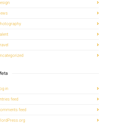
esign
ews
hotography
alent
ravel
ncategorized
eta
og in
ntries feed
omments feed
ordPress.org