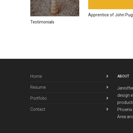
Apprentice of John Pu
Testimonials
Home
ABOUT
Resume
Jenniffe
design e
Portfolio
products
Contact
Phoenix 
Area and