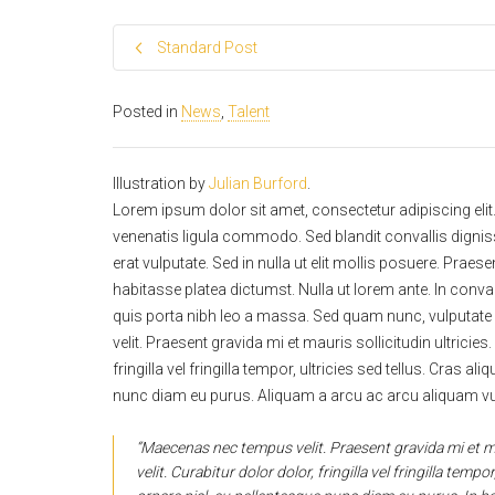
Standard Post
Posted in
News
,
Talent
Illustration by
Julian Burford
.
Lorem ipsum dolor sit amet, consectetur adipiscing el
venenatis ligula commodo. Sed blandit convallis dignissi
erat vulputate. Sed in nulla ut elit mollis posuere. Pra
habitasse platea dictumst. Nulla ut lorem ante. In conv
quis porta nibh leo a massa. Sed quam nunc, vulputate v
velit. Praesent gravida mi et mauris sollicitudin ultricie
fringilla vel fringilla tempor, ultricies sed tellus. Cras a
nunc diam eu purus. Aliquam a arcu ac arcu aliquam vu
“Maecenas nec tempus velit. Praesent gravida mi et ma
velit. Curabitur dolor dolor, fringilla vel fringilla tempo