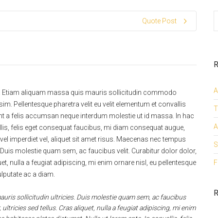
Quote Post
R
A
it. Etiam aliquam massa quis mauris sollicitudin commodo
m. Pellentesque pharetra velit eu velit elementum et convallis
T
esent a felis accumsan neque interdum molestie ut id massa. In hac
A
allis, felis eget consequat faucibus, mi diam consequat augue,
el imperdiet vel, aliquet sit amet risus. Maecenas nec tempus
S
s. Duis molestie quam sem, ac faucibus velit. Curabitur dolor dolor,
liquet, nulla a feugiat adipiscing, mi enim ornare nisl, eu pellentesque
F
lputate ac a diam.
R
uris sollicitudin ultricies. Duis molestie quam sem, ac faucibus
r, ultricies sed tellus. Cras aliquet, nulla a feugiat adipiscing, mi enim