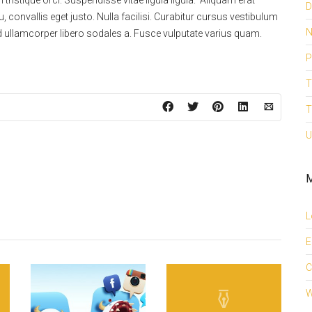
ristique orci. Suspendisse vitae ligula ligula. Aliquam erat
D
 convallis eget justo. Nulla facilisi. Curabitur cursus vestibulum
N
ed ullamcorper libero sodales a. Fusce vulputate varius quam.
P
T
T
U
M
L
E
C
W