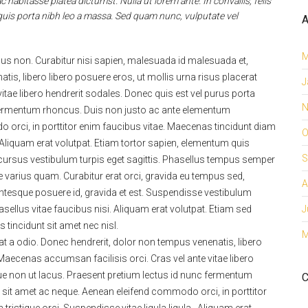
 habitasse platea dictumst. Nulla ut lorem ante. In convallis, felis
uis porta nibh leo a massa. Sed quam nunc, vulputate vel
A
M
us non. Curabitur nisi sapien, malesuada id malesuada et,
tis, libero libero posuere eros, ut mollis urna risus placerat
J
itae libero hendrerit sodales. Donec quis est vel purus porta
N
 fermentum rhoncus. Duis non justo ac ante elementum
orci, in porttitor enim faucibus vitae. Maecenas tincidunt diam
O
. Aliquam erat volutpat. Etiam tortor sapien, elementum quis
S
ur cursus vestibulum turpis eget sagittis. Phasellus tempus semper
e varius quam. Curabitur erat orci, gravida eu tempus sed,
A
entesque posuere id, gravida et est. Suspendisse vestibulum
ellus vitae faucibus nisi. Aliquam erat volutpat. Etiam sed
J
tincidunt sit amet nec nisl.
M
at a odio. Donec hendrerit, dolor non tempus venenatis, libero
 Maecenas accumsan facilisis orci. Cras vel ante vitae libero
ue non ut lacus. Praesent pretium lectus id nunc fermentum
C
it amet ac neque. Aenean eleifend commodo orci, in porttitor