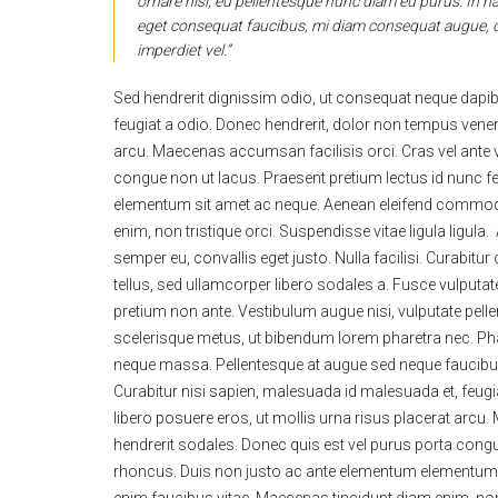
ornare nisl, eu pellentesque nunc diam eu purus. In hac
eget consequat faucibus, mi diam consequat augue, q
imperdiet vel.”
Sed hendrerit dignissim odio, ut consequat neque dapib
feugiat a odio. Donec hendrerit, dolor non tempus venena
arcu. Maecenas accumsan facilisis orci. Cras vel ante v
congue non ut lacus. Praesent pretium lectus id nunc
elementum sit amet ac neque. Aenean eleifend commodo 
enim, non tristique orci. Suspendisse vitae ligula ligula
semper eu, convallis eget justo. Nulla facilisi. Curabit
tellus, sed ullamcorper libero sodales a. Fusce vulputat
pretium non ante. Vestibulum augue nisi, vulputate pell
scelerisque metus, ut bibendum lorem pharetra nec. Phas
neque massa. Pellentesque at augue sed neque faucibus 
Curabitur nisi sapien, malesuada id malesuada et, feugi
libero posuere eros, ut mollis urna risus placerat arcu.
hendrerit sodales. Donec quis est vel purus porta cong
rhoncus. Duis non justo ac ante elementum elementum s