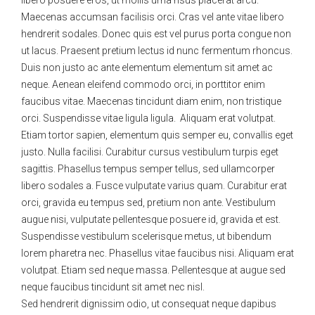
libero posuere eros, ut mollis urna risus placerat arcu.
Maecenas accumsan facilisis orci. Cras vel ante vitae libero
hendrerit sodales. Donec quis est vel purus porta congue non
ut lacus. Praesent pretium lectus id nunc fermentum rhoncus.
Duis non justo ac ante elementum elementum sit amet ac
neque. Aenean eleifend commodo orci, in porttitor enim
faucibus vitae. Maecenas tincidunt diam enim, non tristique
orci. Suspendisse vitae ligula ligula. Aliquam erat volutpat.
Etiam tortor sapien, elementum quis semper eu, convallis eget
justo. Nulla facilisi. Curabitur cursus vestibulum turpis eget
sagittis. Phasellus tempus semper tellus, sed ullamcorper
libero sodales a. Fusce vulputate varius quam. Curabitur erat
orci, gravida eu tempus sed, pretium non ante. Vestibulum
augue nisi, vulputate pellentesque posuere id, gravida et est.
Suspendisse vestibulum scelerisque metus, ut bibendum
lorem pharetra nec. Phasellus vitae faucibus nisi. Aliquam erat
volutpat. Etiam sed neque massa. Pellentesque at augue sed
neque faucibus tincidunt sit amet nec nisl.
Sed hendrerit dignissim odio, ut consequat neque dapibus