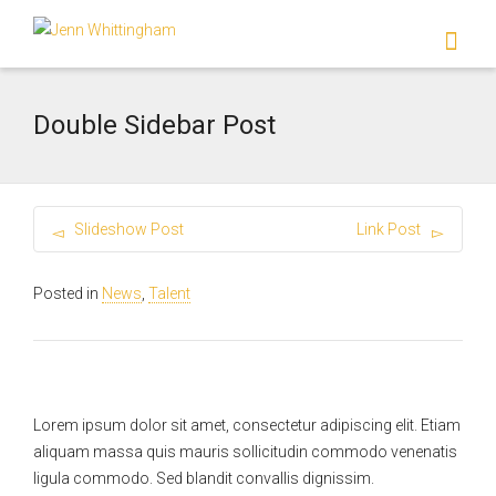
I'm looking for
product
in a size
size
.
Show me the
colour
items.
Double Sidebar Post
Super Search
Slideshow Post
Link Post
Posted in
News
,
Talent
Lorem ipsum dolor sit amet, consectetur adipiscing elit. Etiam
aliquam massa quis mauris sollicitudin commodo venenatis
ligula commodo. Sed blandit convallis dignissim.