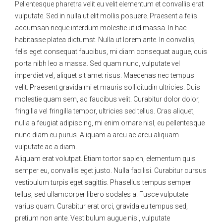
Pellentesque pharetra velit eu velit elementum et convallis erat
vulputate. Sed in nulla ut elit mollis posuere. Praesent a felis
accumsan neque interdum molestie ut id massa. In hac
habitasse platea dictumst. Nulla ut lorem ante. In convallis,
felis eget consequat faucibus, mi diam consequat augue, quis
porta nibh leo a massa. Sed quam nunc, vulputate vel
imperdiet vel, aliquet sit amet risus. Maecenas nec tempus
velit. Praesent gravida mi et mauris sollicitudin ultricies. Duis
molestie quam sem, ac faucibus velit. Curabitur dolor dolor,
fringilla vel fringilla tempor, ultricies sed tellus. Cras aliquet,
nulla a feugiat adipiscing, mi enim ornare nisl, eu pellentesque
nunc diam eu purus. Aliquam a arcu ac arcu aliquam
vulputate ac a diam.
Aliquam erat volutpat. Etiam tortor sapien, elementum quis
semper eu, convallis eget justo. Nulla facilisi. Curabitur cursus
vestibulum turpis eget sagittis. Phasellus tempus semper
tellus, sed ullamcorper libero sodales a. Fusce vulputate
varius quam. Curabitur erat orci, gravida eu tempus sed,
pretium non ante. Vestibulum augue nisi, vulputate